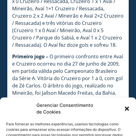
x 0 Cruzeiro / Ressacada, Cruzeiro 1 x 1 Avaí /
Mineirão, Avaí 1×1 Cruzeiro / Ressacada,
Cruzeiro 2 x 2 Avaí / Mineirão e Avaí 2×2 Cruzeiro
/ Ressacada) e três vitórias do Cruzeiro
(Cruzeiro 1 x 0 Avaí / Mineirão, Avaí 0 x 5
Cruzeiro / Parque do Sabiá, e Avaí 1 x 2 Cruzeiro
/ Ressacada). O Avaí fez doze gols e sofreu 18.
Primeiro jogo –
O primeiro confronto entre Avaí
e Cruzeiro ocorreu no dia 27 de junho de 2009,
em partida válida pelo Campeonato Brasileiro
da Série A. Vitória do Cruzeiro por 1 a 0, com gol
de Zé Carlos. O árbitro do jogo, realizado no
Mineirão, foi Jaílson Macedo Freitas, da Bahia.
Último confronto –
Ocorreu em 11 de agosto
Gerenciar Consentimento
de 2019, às 16h, no estádio Dr. Aderbal Ramos
de Cookies
da Silva (Ressacada), em Florianópolis. Em
Para fornecer as melhores experiências, usamos tecnologias como
partida válida pela 14ª rodada do Campeonato
cookies para armazenar e/ou acessar informações do dispositivo. O
Brasileiro da série A, empate em 2 a 2. Os gols
consentimento para essas tecnologias nos permitirá processar dados