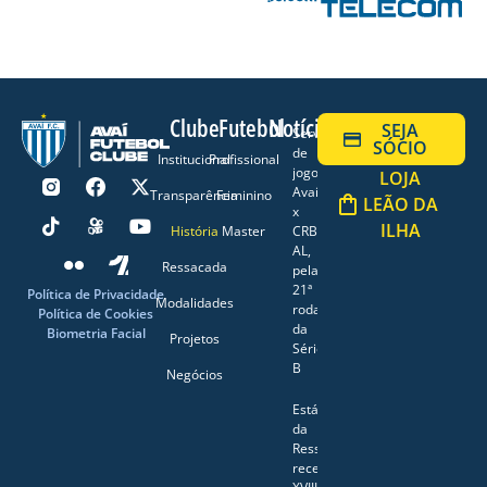
Clube
Futebol
Notícias
SEJA
Serviço
SÓCIO
de
Institucional
Profissional
jogo:
LOJA
Avaí
Transparência
Feminino
LEÃO DA
x
ILHA
História
Master
CRB-
AL,
Ressacada
pela
21ª
Política de Privacidade
Modalidades
rodada
Política de Cookies
da
Biometria Facial
Projetos
Série
B
Negócios
Estádio
da
Ressacada
recebe