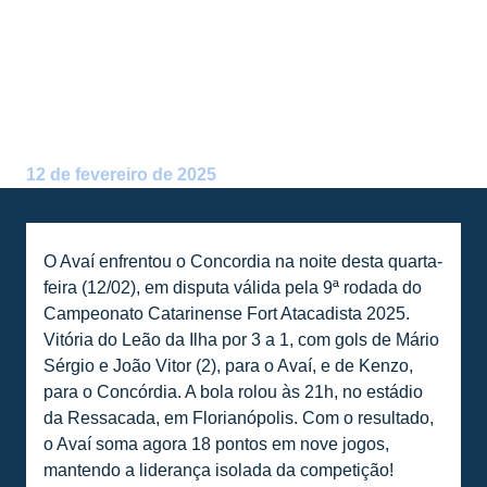
CONCÓRDIA E MANTÉM A
LIDERANÇA ISOLADA NO
CATARINENSE 2025
Postado por:
Alceu Atherino Neves
12 de fevereiro de 2025
O Avaí enfrentou o Concordia na noite desta quarta-
feira (12/02), em disputa válida pela 9ª rodada do
Campeonato Catarinense Fort Atacadista 2025.
Vitória do Leão da Ilha por 3 a 1, com gols de Mário
Sérgio e João Vitor (2), para o Avaí, e de Kenzo,
para o Concórdia. A bola rolou às 21h, no estádio
da Ressacada, em Florianópolis. Com o resultado,
o Avaí soma agora 18 pontos em nove jogos,
mantendo a liderança isolada da competição!