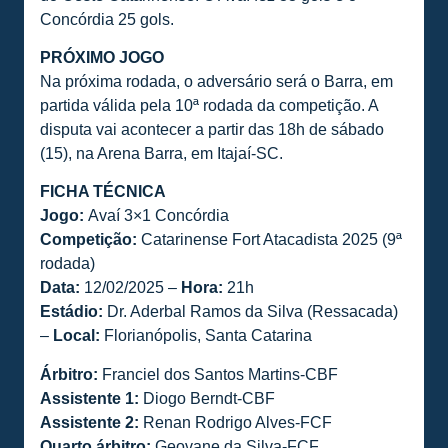
Concórdia 25 gols.
PRÓXIMO JOGO
Na próxima rodada, o adversário será o Barra, em
partida válida pela 10ª rodada da competição. A
disputa vai acontecer a partir das 18h de sábado
(15), na Arena Barra, em Itajaí-SC.
FICHA TÉCNICA
Jogo:
Avaí 3×1 Concórdia
Competição:
Catarinense Fort Atacadista 2025 (9ª
rodada)
Data:
12/02/2025 –
Hora:
21h
Estádio:
Dr. Aderbal Ramos da Silva (Ressacada)
–
Local:
Florianópolis, Santa Catarina
Árbitro:
Franciel dos Santos Martins-CBF
Assistente 1:
Diogo Berndt-CBF
Assistente 2:
Renan Rodrigo Alves-FCF
Quarto árbitro:
Geovane da Silva-FCF