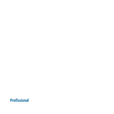
Profissional
3 A 1: AVAÍ VENCE O