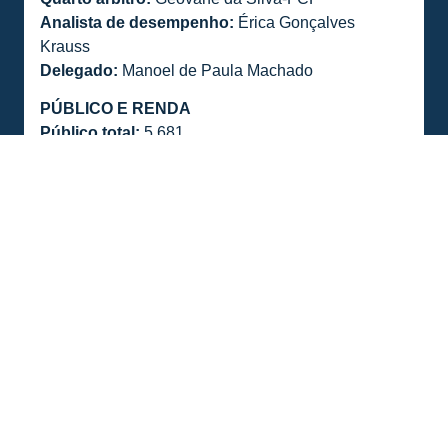
Analista de desempenho:
Érica Gonçalves
Krauss
Delegado:
Manoel de Paula Machado
PÚBLICO E RENDA
Público total:
5.681
Renda:
R$ 107.916,00
Ingressos vendidos:
1.348
Renda Ingressos:
R$ 34.056,00
Sócios:
3.693
Renda Sócios:
R$ 73.860,00
Crianças:
249
Não Pagantes:
391
ESCALAÇÃO DO AVAÍ
César; Jonathan Costa, Pedrão e Eduardo Brock;
Mário Sérgio, João Vitor (Tedesco), Zé Ricardo,
Jamerson (Quaresma) e Burbano (Marcos Vinícius);
Hygor (Cléber) e Vagner Love (Rigley)