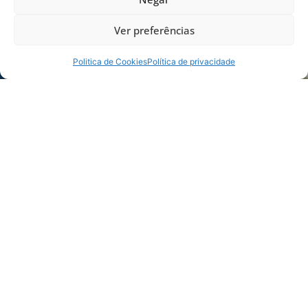
Ver preferências
Politica de Cookies
Política de privacidade
Foto: Divulgação Avaí F.C./FME Florianópolis/APGF