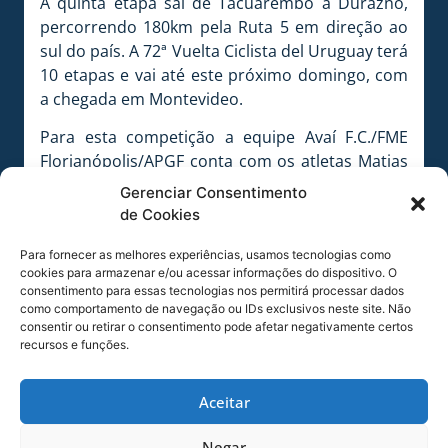
A quinta etapa sai de Tacuarembó a Durazno,
percorrendo 180km pela Ruta 5 em direção ao
sul do país. A 72ª Vuelta Ciclista del Uruguay terá
10 etapas e vai até este próximo domingo, com
a chegada em Montevideo.
Para esta competição a equipe Avaí F.C./FME
Florianópolis/APGF conta com os atletas Matias
Medici, Gilberto de Veiga Gois, Everson de Assis
Gerenciar Consentimento
Camilo, Edson Luiz de Resende e Eduardo Pini,
de Cookies
sob a direção do ténico Diones Chinelatto e com
o apoio da equipe técnica formada por:
Para fornecer as melhores experiências, usamos tecnologias como
cookies para armazenar e/ou acessar informações do dispositivo. O
Francisco ‘Chicão’ Severiano (dirigente), Matheus
consentimento para essas tecnologias nos permitirá processar dados
Valter da Silva (mecânico) e Vinícius Leyser da
como comportamento de navegação ou IDs exclusivos neste site. Não
Rosa (repórter).
consentir ou retirar o consentimento pode afetar negativamente certos
recursos e funções.
A equipe Avaí F.C./FME Florianópolis/APGF conta
com os seguintes patrocinadores:
Prefeitura
Aceitar
Municipal de Florianópolis, WOA, ORBEA,
OAKLEY, FTH.
Negar