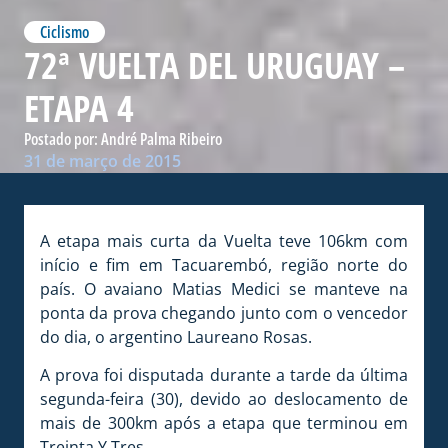
Ciclismo
72ª VUELTA DEL URUGUAY –
ETAPA 4
Postado por:
André Palma Ribeiro
31 de março de 2015
A etapa mais curta da Vuelta teve 106km com
início e fim em Tacuarembó, região norte do
país. O avaiano Matias Medici se manteve na
ponta da prova chegando junto com o vencedor
do dia, o argentino Laureano Rosas.
A prova foi disputada durante a tarde da última
segunda-feira (30), devido ao deslocamento de
mais de 300km após a etapa que terminou em
Treinta Y Tres.