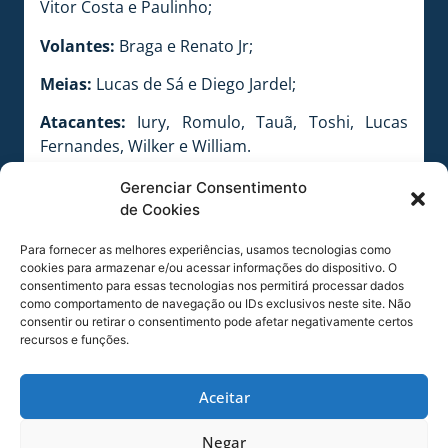
Vitor Costa e Paulinho;
Volantes:
Braga e Renato Jr;
Meias:
Lucas de Sá e Diego Jardel;
Atacantes:
Iury, Romulo, Tauã, Toshi, Lucas
Fernandes, Wilker e William.
Confira o áudio da coletiva de Raul Cabral:
Gerenciar Consentimento
de Cookies
Tocador
00:00
00:00
de
Para fornecer as melhores experiências, usamos tecnologias como
áudio
cookies para armazenar e/ou acessar informações do dispositivo. O
consentimento para essas tecnologias nos permitirá processar dados
como comportamento de navegação ou IDs exclusivos neste site. Não
consentir ou retirar o consentimento pode afetar negativamente certos
recursos e funções.
Aceitar
Negar