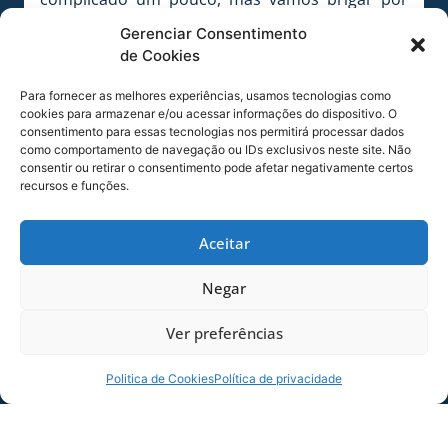
esse campeonato e buscar o título catarinense”,
Gerenciar Consentimento
afirmou o atacante.
de Cookies
Nesta terça-feira (15) os atletas se reapresentam
Para fornecer as melhores experiências, usamos tecnologias como
no período da tarde. Os treinamentos iniciam às
cookies para armazenar e/ou acessar informações do dispositivo. O
15h30. O atendimento à imprensa ocorre às
consentimento para essas tecnologias nos permitirá processar dados
como comportamento de navegação ou IDs exclusivos neste site. Não
15h, na sala de imprensa, Dr .Tullo Cavallazzi.
consentir ou retirar o consentimento pode afetar negativamente certos
recursos e funções.
Confira o áudio da coletiva de William:
Tocador
Aceitar
00:00
00:00
de
áudio
Negar
Foto: André Palma Ribeiro/Avaí F. C.
Ver preferências
Foto: André Palma Ribeiro/Avaí F. C.
Politica de Cookies
Política de privacidade
Foto: André Palma Ribeiro/Avaí F. C.