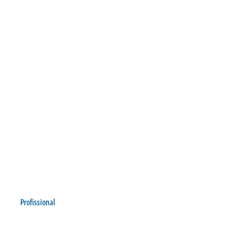
Profissional
LEÃO SE REAPRESENTA E