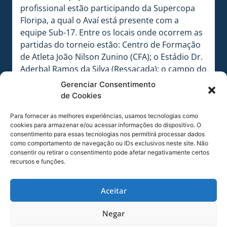
profissional estão participando da Supercopa
Floripa, a qual o Avaí está presente com a
equipe Sub-17. Entre os locais onde ocorrem as
partidas do torneio estão: Centro de Formação
de Atleta João Nilson Zunino (CFA); o Estádio Dr.
Aderbal Ramos da Silva (Ressacada); o campo do
Internacional do Carianos; e o campo do Ajax,
Gerenciar Consentimento
no bairro Saco dos Limões.
de Cookies
O técnico do Sub-17, Fabrício Bento, avaliou a
Para fornecer as melhores experiências, usamos tecnologias como
competição: “É um campeonato muito bom e
cookies para armazenar e/ou acessar informações do dispositivo. O
consentimento para essas tecnologias nos permitirá processar dados
organizado, estamos revezando, cada jogo
como comportamento de navegação ou IDs exclusivos neste site. Não
colocamos uma equipe para observar os
consentir ou retirar o consentimento pode afetar negativamente certos
jogadores para o ano que vem. A Copa Floripa
recursos e funções.
está ajudando nisso, pois estamos conseguindo
dar oportunidade a todos jogarem e mostrar o
Aceitar
potencial de cada um”, destacou Fabrício.
Negar
A Copa Floripa Brasil é parceira da Gothia Cup,