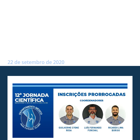
ABRE NESTA QUARTA-FEIRA
(23), 19 HORAS, A 12ª
JORNADA CIENTÍFICA DO
AVAÍ
Postado por:
André Palma Ribeiro
22 de setembro de 2020