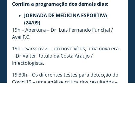
Confira a programação dos demais dias:
JORNADA DE MEDICINA ESPORTIVA
(24/09)
19h – Abertura – Dr. Luis Fernando Funchal /
Avaí F.C.
19h – SarsCov 2 – um novo vírus, uma nova era.
– Dr.Valter Rotulo da Costa Araújo /
Infectologista.
19:30h – Os diferentes testes para detecção do
Covid 19 – uma análise crítica dos resultados –
Dra. Annelise Wengerkieves Lopes / Patologista
Clínica (Lab. Santa Luzia / DASA)
20:00h – Os efeitos da atividade física na
ativação do Sistema Imunológico – Dr. Renato
(Médico da Categoria de Base – Avaí F.C.)
20:30h – Os Efeitos do Covid 19 no Sistema