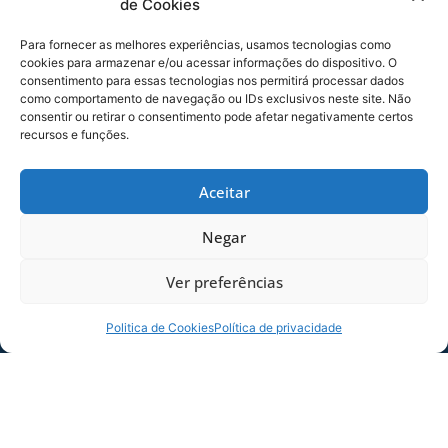
de Cookies
Para fornecer as melhores experiências, usamos tecnologias como
cookies para armazenar e/ou acessar informações do dispositivo. O
consentimento para essas tecnologias nos permitirá processar dados
como comportamento de navegação ou IDs exclusivos neste site. Não
consentir ou retirar o consentimento pode afetar negativamente certos
recursos e funções.
Aceitar
SERVIÇO DE JOGO: AVAÍ X CRB-AL, PELA
21ª RODADA DA SÉRIE B
Negar
Dias dos Pais vem aí, e na terça-feira (11/08)
é dia de Avaí na Ressacada pela Série B!
Ver preferências
Precisamos do
Politica de Cookies
Política de privacidade
06/08/2026
Sócio
Torcedor