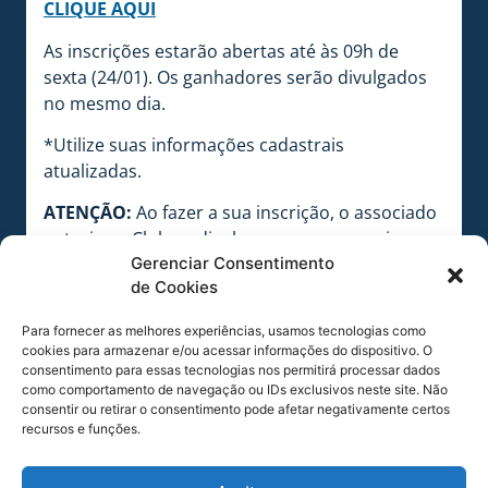
CLIQUE AQUI
As inscrições estarão abertas até às 09h de
sexta (24/01). Os ganhadores serão divulgados
no mesmo dia.
*Utilize suas informações cadastrais
atualizadas.
ATENÇÃO:
Ao fazer a sua inscrição, o associado
autoriza o Clube a divulgar seu nome, assim
Gerenciar Consentimento
como o uso de sua imagem, caso seja um dos
de Cookies
ganhadores sorteados. Após 30 minutos da
tentativa de contato iremos passar a vaga para
Para fornecer as melhores experiências, usamos tecnologias como
o próximo sorteado.
cookies para armazenar e/ou acessar informações do dispositivo. O
consentimento para essas tecnologias nos permitirá processar dados
COMPARTILHE ESSA NOTÍCIA
como comportamento de navegação ou IDs exclusivos neste site. Não
consentir ou retirar o consentimento pode afetar negativamente certos
recursos e funções.
MAIS NOTÍCIAS