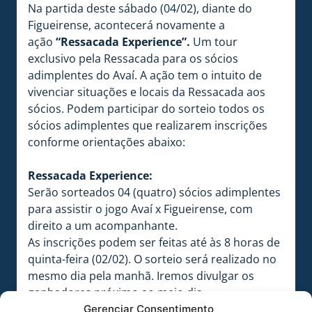
Na partida deste sábado (04/02), diante do
Figueirense, acontecerá novamente a
ação
“Ressacada Experience”.
Um tour
exclusivo pela Ressacada para os sócios
adimplentes do Avaí. A ação tem o intuito de
vivenciar situações e locais da Ressacada aos
sócios. Podem participar do sorteio todos os
sócios adimplentes que realizarem inscrições
conforme orientações abaixo:
Ressacada Experience:
Serão sorteados 04 (quatro) sócios adimplentes
para assistir o jogo Avaí x Figueirense, com
direito a um acompanhante.
As inscrições podem ser feitas até às 8 horas de
quinta-feira (02/02). O sorteio será realizado no
mesmo dia pela manhã. Iremos divulgar os
ganhadores próximo ao meio dia.
LINK:
https://forms.gle/UnfowGsr8KFZXTS39
Gerenciar Consentimento