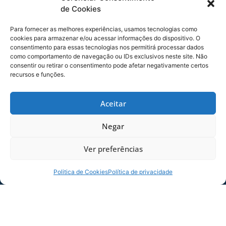
de Cookies
Avaí x Figueirense, – Clássico 455 na história das
equipes -, se enfrenta a partir das 16h30 deste
Para fornecer as melhores experiências, usamos tecnologias como
cookies para armazenar e/ou acessar informações do dispositivo. O
sábado (04/02), no estádio Dr. Aderbal Ramos
consentimento para essas tecnologias nos permitirá processar dados
da Silva (Ressacada), em Florianópolis-SC. A
como comportamento de navegação ou IDs exclusivos neste site. Não
disputa é válida pela 5ª rodada do Campeonato
consentir ou retirar o consentimento pode afetar negativamente certos
recursos e funções.
Catarinense Fort Atacadista 2023.
BOA SORTE!
Aceitar
Ainda não é sócio?
Negar
Acesse
www.sempreavai.com.br
, ajude o clube
e participe de ações exclusivas!
Ver preferências
Participe e Boa Sorte!
Politica de Cookies
Política de privacidade
#100AnosDeUmaLenda
COMPARTILHE ESSA NOTÍCIA