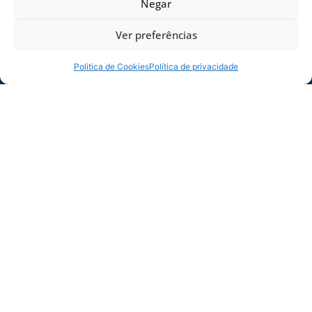
Negar
Acesse
www.socioleaodailha
, ajude o clube e
participe de ações exclusivas!
Ver preferências
Participe e Boa Sorte!
Politica de Cookies
Política de privacidade
#100AnosDeUmaLenda
COMPARTILHE ESSA NOTÍCIA
MAIS NOTÍCIAS