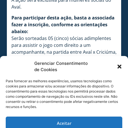
Avaí.
Para participar desta ação, basta a associada
fazer a inscrição, conforme as orientações
abaixo:
Serão sorteadas 05 (cinco) sócias adimplentes
para assistir o jogo com direito a um
acompanhante, na partida entre Avaí x Criciúma,
pela 11ª rodada do Catarinense.
Gerenciar Consentimento
Essa é uma ação exclusiva para as sócias do Avaí
de Cookies
em homenagem ao dia da mulher!
As inscrições podem ser feitas até quinta-feira,
Para fornecer as melhores experiências, usamos tecnologias como
dia 09/03, às 8h.
cookies para armazenar e/ou acessar informações do dispositivo. O
consentimento para essas tecnologias nos permitirá processar dados
O sorteio será realizado na quinta-feira (09/03)
como comportamento de navegação ou IDs exclusivos neste site. Não
pela manhã, iremos divulgar os ganhadores no
consentir ou retirar o consentimento pode afetar negativamente certos
mesmo dia, ao meio dia.
recursos e funções.
LINK:
https://forms.gle/FnYdYopUXySueugx7
Aceitar