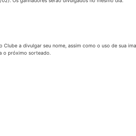
20/02). Os ganhadores serão divulgados no mesmo dia.
a o Clube a divulgar seu nome, assim como o uso de sua i
ra o próximo sorteado.