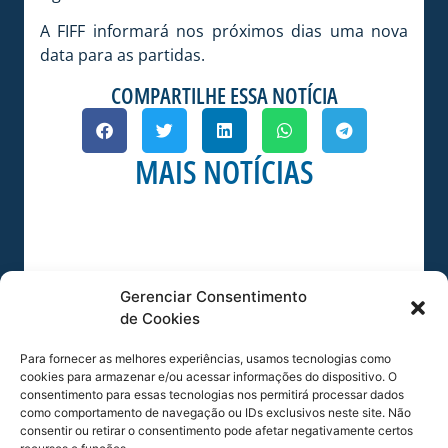
A FIFF informará nos próximos dias uma nova
data para as partidas.
COMPARTILHE ESSA NOTÍCIA
MAIS NOTÍCIAS
Gerenciar Consentimento
de Cookies
Para fornecer as melhores experiências, usamos tecnologias como
cookies para armazenar e/ou acessar informações do dispositivo. O
consentimento para essas tecnologias nos permitirá processar dados
SERVIÇO DE JOGO: AVAÍ X CRB-AL, PELA
como comportamento de navegação ou IDs exclusivos neste site. Não
21ª RODADA DA SÉRIE B
consentir ou retirar o consentimento pode afetar negativamente certos