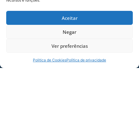
recursos e funções.
Dias dos Pais vem aí, e na terça-feira (11/08)
é dia de Avaí na Ressacada pela Série B!
Aceitar
Precisamos do
06/08/2026
Sócio
Negar
Torcedor
Ver preferências
Politica de Cookies
Política de privacidade
ESTÁDIO DA RESSACADA RECEBE XVIII
CURSO DE OPERAÇÕES DE CONTROLE DE
DISTÚRBIOS DA POLÍCIA RODOVIÁRIA