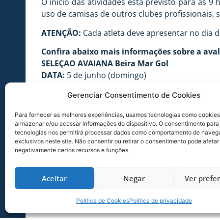
O início das atividades está previsto para às 9 
uso de camisas de outros clubes profissionais, 
ATENÇÃO:
Cada atleta deve apresentar no dia d
Confira abaixo mais informações sobre a aval
SELEÇAO AVAIANA Beira Mar Gol
DATA:
5 de junho (domingo)
NASCIDOS EM:
1999 a 2006.
Gerenciar Consentimento de Cookies
ENDEREÇO:
Rua 5 de novembro, nº 1 (Ao lado da
Para fornecer as melhores experiências, usamos tecnologias como cookies
armazenar e/ou acessar informações do dispositivo. O consentimento para
tecnologias nos permitirá processar dados como comportamento de naveg
exclusivos neste site. Não consentir ou retirar o consentimento pode afetar
negativamente certos recursos e funções.
Aceitar
Negar
Ver prefe
Politica de Cookies
Política de privacidade