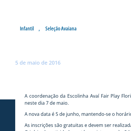
Infantil
,
Seleção Avaiana
ALTERADA A DATA
Postado por:
André Palma Ribeiro
5 de maio de 2016
A coordenação da Escolinha Avaí Fair Play Flo
neste dia 7 de maio.
A nova data é 5 de junho, mantendo-se o horário
As inscrições são gratuitas e devem ser realizad