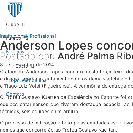
Clube
Institucional
,
Profissional
Futebol
Anderson Lopes concor
Notícias
Postado por:
André Palma Rib
8 de dezembro de 2014
Sócio
O atacante Anderson Lopes concorre nesta terça-feira, dia
e disputa o prêmio juntamente com os demais atletas: Edig
Loja Leão da Ilha
e Tiago Luiz Volpi (Figueirense). A cerimônia de entrega d
Contato
O Troféu Gustavo Kuerten de Excelência no Esporte foi cr
equipes catarinenses que tiveram destaque especial ao l
técnicos, seis equipes e um árbitro.
O processo de indicação é feito pelas entidades esportiva
nomes que concorrerão ao Troféu Gustavo Kuerten.