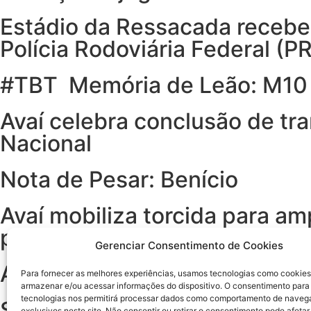
Estádio da Ressacada recebe 
Polícia Rodoviária Federal (P
#TBT Memória de Leão: M10 –
Avaí celebra conclusão de tr
Nacional
Nota de Pesar: Benício
Avaí mobiliza torcida para am
para o Clube
Gerenciar Consentimento de Cookies
Avaí Sub-20 vence o clássico 
Para fornecer as melhores experiências, usamos tecnologias como cookies
armazenar e/ou acessar informações do dispositivo. O consentimento para
tecnologias nos permitirá processar dados como comportamento de naveg
Sub-15 do Avaí enfrenta o Bar
exclusivos neste site. Não consentir ou retirar o consentimento pode afetar