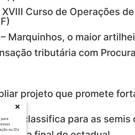
XVIII Curso de Operações de 
RF)
 Marquinhos, o maior artilhe
ansação tributária com Procur
pliar projeto que promete fort
e se classifica para as semis
 para
 essas
ação ou IDs
ra pela final do estadual