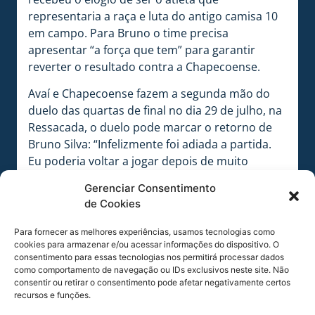
representaria a raça e luta do antigo camisa 10
em campo. Para Bruno o time precisa
apresentar “a força que tem” para garantir
reverter o resultado contra a Chapecoense.
Avaí e Chapecoense fazem a segunda mão do
duelo das quartas de final no dia 29 de julho, na
Ressacada, o duelo pode marcar o retorno de
Bruno Silva: “Infelizmente foi adiada a partida.
Eu poderia voltar a jogar depois de muito
tempo. Estou ansioso, motivado, agora é
Gerenciar Consentimento
esperar, seguir treinando para que no dia 29 eu
de Cookies
possa estar bem e conseguir reverter o placar”,
disse.
Para fornecer as melhores experiências, usamos tecnologias como
cookies para armazenar e/ou acessar informações do dispositivo. O
Para o volante avaiano o time não conseguiu
consentimento para essas tecnologias nos permitirá processar dados
como comportamento de navegação ou IDs exclusivos neste site. Não
mostrar a qualidade no futebol que tem no
consentir ou retirar o consentimento pode afetar negativamente certos
primeiro duelo, mas acredita que o técnico
recursos e funções.
Rodrigo Santana, tendo 100% do elenco a