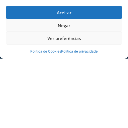
Cavallazzi.
Aceitar
Ouça a coletiva do atacante Romulo:
Tocador
Negar
00:00
00:00
de
áudio
Ver preferências
Foto: André Palma Ribeiro/Avaí F. C.
Politica de Cookies
Política de privacidade
Foto: André Palma Ribeiro/Avaí F. C.
Foto: André Palma Ribeiro/Avaí F. C.
COMPARTILHE ESSA NOTÍCIA
MAIS NOTÍCIAS