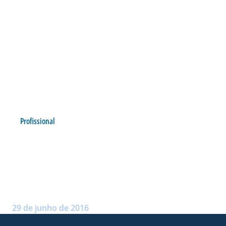
Profissional
APÓS VITÓRIA NO
BRASILEIRO, LEÃO VENCE EM
JOGO-TREINO
Postado por:
Arthur Domingos
29 de junho de 2016