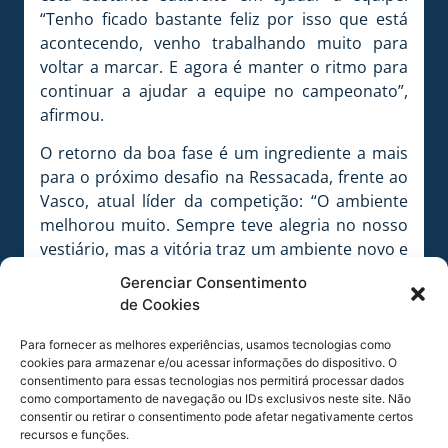
“Tenho ficado bastante feliz por isso que está
acontecendo, venho trabalhando muito para
voltar a marcar. E agora é manter o ritmo para
continuar a ajudar a equipe no campeonato”,
afirmou.
O retorno da boa fase é um ingrediente a mais
para o próximo desafio na Ressacada, frente ao
Vasco, atual líder da competição: “O ambiente
melhorou muito. Sempre teve alegria no nosso
vestiário, mas a vitória traz um ambiente novo e
estamos ainda mais felizes”, disse.
Gerenciar Consentimento
de Cookies
Com a vitória o Leão da Ilha chegou a 15 pontos
e está na 14ª colocação, atualmente está a sete
Para fornecer as melhores experiências, usamos tecnologias como
pontos do G4 na competição. Nesta quinta-feira
cookies para armazenar e/ou acessar informações do dispositivo. O
(30) o Avaí retorna aos trabalhos no período da
consentimento para essas tecnologias nos permitirá processar dados
como comportamento de navegação ou IDs exclusivos neste site. Não
tarde, às 15h30. O atendimento à imprensa
consentir ou retirar o consentimento pode afetar negativamente certos
ocorrerá às 15h, na sala de imprensa, Dr. Tullo
recursos e funções.