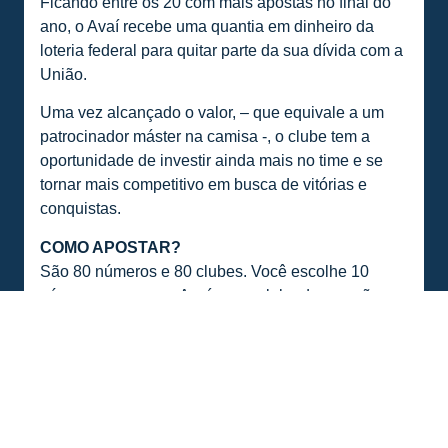
Ficando entre os 20 com mais apostas no final do
ano, o Avaí recebe uma quantia em dinheiro da
loteria federal para quitar parte da sua dívida com a
União.
Uma vez alcançado o valor, – que equivale a um
patrocinador máster na camisa -, o clube tem a
oportunidade de investir ainda mais no time e se
tornar mais competitivo em busca de vitórias e
conquistas.
COMO APOSTAR?
São 80 números e 80 clubes. Você escolhe 10
números e marca o Avaí como clube do coração.
Sete números são sorteados. Se você tiver de três a
sete acertos, ganha. Se acertar o time do coração,
também ganha. O valor da aposta é R$ 2,00.
Confira sempre o bilhete impresso pelo terminal,
pois ele é o único comprovante da sua aposta.