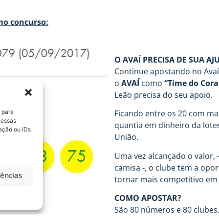
mo concurso:
O AVAÍ PRECISA DE SUA AJ
Continue apostando no Ava
o
AVAÍ
como
“Time do Cora
Leão precisa do seu apoio.
 para
Ficando entre os 20 com mai
 essas
quantia em dinheiro da loter
ação ou IDs
União.
Uma vez alcançado o valor, 
camisa -, o clube tem a opor
rências
tornar mais competitivo em 
COMO APOSTAR?
São 80 números e 80 clubes