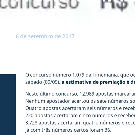
MILHÕES
Postado por:
André Palma Ribeiro
6 de setembro de 2017
O concurso número 1.079 da Timemania, que ocor
sábado (09/09),
a estimativa de premiação é de
Neste último concurso, 12.989 apostas marcar
Nenhum apostador acertou os sete números so
Quatro apostas acertaram seis números e receb
220 apostas acertaram cinco números e receber
3.728 apostas acertaram quatro números e rece
Já com três números certos foram 36.