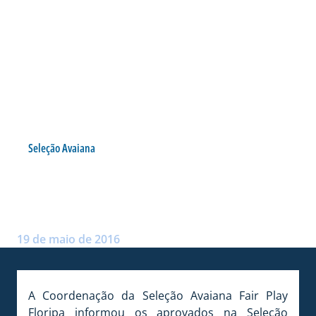
Seleção Avaiana
APROVADOS NA SELEÇÃO
AVAIANA ARCO
Postado por:
André Palma Ribeiro
19 de maio de 2016
A Coordenação da Seleção Avaiana Fair Play
Floripa informou os aprovados na Seleção