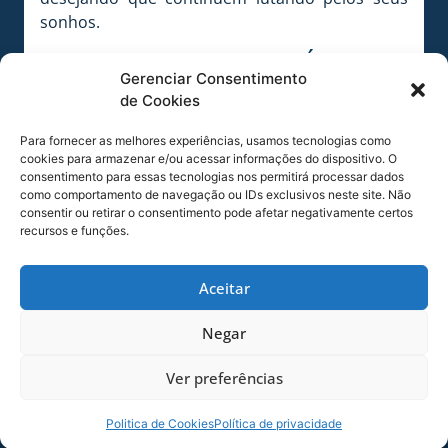
sonhos.
COMPARTILHE ESSA NOTÍCIA
Gerenciar Consentimento
de Cookies
MAIS NOTÍCIAS
Para fornecer as melhores experiências, usamos tecnologias como
cookies para armazenar e/ou acessar informações do dispositivo. O
consentimento para essas tecnologias nos permitirá processar dados
como comportamento de navegação ou IDs exclusivos neste site. Não
consentir ou retirar o consentimento pode afetar negativamente certos
recursos e funções.
Aceitar
Negar
SERVIÇO DE JOGO: AVAÍ X CRB-AL, PELA
Ver preferências
21ª RODADA DA SÉRIE B
Politica de Cookies
Política de privacidade
Dias dos Pais vem aí, e na terça-feira (11/08)