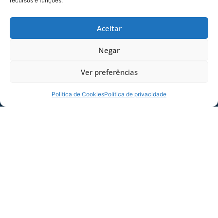
recursos e funções.
Dias dos Pais vem aí, e na terça-feira (11/08)
é dia de Avaí na Ressacada pela Série B!
Aceitar
Precisamos do
06/08/2026
Sócio
Negar
Torcedor
Ver preferências
Politica de Cookies
Política de privacidade
ESTÁDIO DA RESSACADA RECEBE XVIII
CURSO DE OPERAÇÕES DE CONTROLE DE
DISTÚRBIOS DA POLÍCIA RODOVIÁRIA