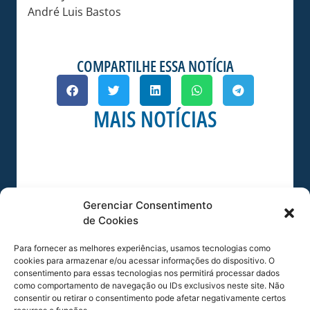
André Luis Bastos
COMPARTILHE ESSA NOTÍCIA
MAIS NOTÍCIAS
Gerenciar Consentimento
de Cookies
Para fornecer as melhores experiências, usamos tecnologias como
cookies para armazenar e/ou acessar informações do dispositivo. O
consentimento para essas tecnologias nos permitirá processar dados
SERVIÇO DE JOGO: AVAÍ X CRB-AL, PELA
como comportamento de navegação ou IDs exclusivos neste site. Não
21ª RODADA DA SÉRIE B
consentir ou retirar o consentimento pode afetar negativamente certos