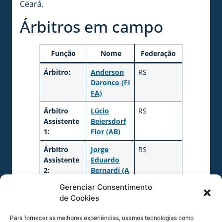
Ceará.
Árbitros em campo
Função
Nome
Federação
Árbitro:
Anderson
RS
Daronco (FI
FA)
Árbitro
Lúcio
RS
Assistente
Beiersdorf
1:
Flor (AB)
Árbitro
Jorge
RS
Assistente
Eduardo
2:
Bernardi (A
B)
Gerenciar Consentimento
de Cookies
Quarto
Joanilson
CE
Árbitro:
Scarcella
Para fornecer as melhores experiências, usamos tecnologias como
de