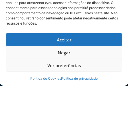
cookies para armazenar e/ou acessar informações do dispositivo. O
Lima (CD)
consentimento para essas tecnologias nos permitirá processar dados
como comportamento de navegação ou IDs exclusivos neste site. Não
Quality
Maria
RJ
consentir ou retirar o consentimento pode afetar negativamente certos
manager:
Victoria
recursos e funções.
Benetti
Vargas (AB)
Aceitar
VAR:
Carlos
RJ
Eduardo
Negar
Nunes
Braga (AB)
Ver preferências
AVAR:
Michael
RJ
Corrêia (AB
Politica de Cookies
Política de privacidade
)
Observado
Péricles
RJ
r de VAR:
Bassols
Pegado
Cortez (CBF
)
Radar:
Radar (AB)
–