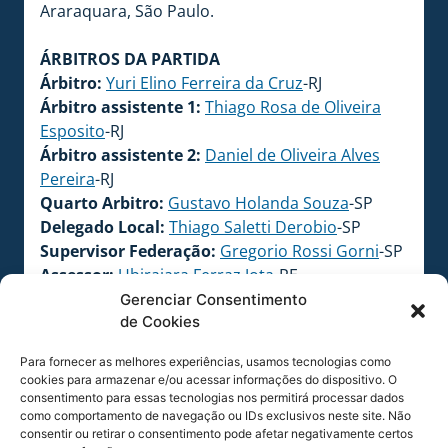
Araraquara, São Paulo.
ÁRBITROS DA PARTIDA
Árbitro:
Yuri Elino Ferreira da Cruz
-RJ
Árbitro assistente 1:
Thiago Rosa de Oliveira
Esposito
-RJ
Árbitro assistente 2:
Daniel de Oliveira Alves
Pereira
-RJ
Quarto Arbitro:
Gustavo Holanda Souza
-SP
Delegado Local:
Thiago Saletti Derobio
-SP
Supervisor Federação:
Gregorio Rossi Gorni
-SP
Assessor:
Ubirajara Ferraz Jota
-PE
VAR:
Rodrigo Carvalhaes de Miranda
-RJ
Gerenciar Consentimento
de Cookies
AVAR:
Michael Correia
-RJ
Observador de VAR:
Jose Henrique de Carvalho
-
Para fornecer as melhores experiências, usamos tecnologias como
SP
cookies para armazenar e/ou acessar informações do dispositivo. O
Quality manager:
Paulo Ricardo Alves de
consentimento para essas tecnologias nos permitirá processar dados
como comportamento de navegação ou IDs exclusivos neste site. Não
Oliveira
-SP
consentir ou retirar o consentimento pode afetar negativamente certos