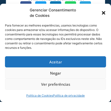
Gerenciar Consentimento
MAIS NOTÍCIAS
de Cookies
Para fornecer as melhores experiências, usamos tecnologias como
cookies para armazenar e/ou acessar informações do dispositivo. O
consentimento para essas tecnologias nos permitirá processar dados
como comportamento de navegação ou IDs exclusivos neste site. Não
consentir ou retirar o consentimento pode afetar negativamente certos
recursos e funções.
Aceitar
Negar
SERVIÇO DE JOGO: AVAÍ X CRB-AL, PELA
21ª RODADA DA SÉRIE B
Ver preferências
Dias dos Pais vem aí, e na terça-feira (11/08)
é dia de Avaí na Ressacada pela Série B!
Politica de Cookies
Política de privacidade
Precisamos do
06/08/2026
Sócio