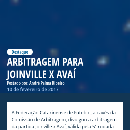
Destaque
ARBITRAGEM PARA
JOINVILLE X AVAÍ
Postado por:
André Palma Ribeiro
10 de fevereiro de 2017
A Federação Catarinense de Futebol, através da
Comissão de Arbitragem, divulgou a arbitragem
da partida Joinville x Avaí, válida pela 5ª rodada