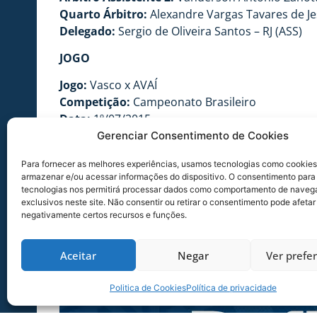
Quarto Árbitro:
Alexandre Vargas Tavares de Jes
Delegado:
Sergio de Oliveira Santos – RJ (ASS)
JOGO
Jogo:
Vasco x AVAÍ
Competição:
Campeonato Brasileiro
Data:
1º/07/2015
Hora:
19h30
Gerenciar Consentimento de Cookies
Estádio:
São Januário
Para fornecer as melhores experiências, usamos tecnologias como cookies
Local:
Rio de Janeiro-RJ
armazenar e/ou acessar informações do dispositivo. O consentimento para
tecnologias nos permitirá processar dados como comportamento de naveg
exclusivos neste site. Não consentir ou retirar o consentimento pode afetar
negativamente certos recursos e funções.
Aceitar
Negar
Ver prefe
Politica de Cookies
Política de privacidade