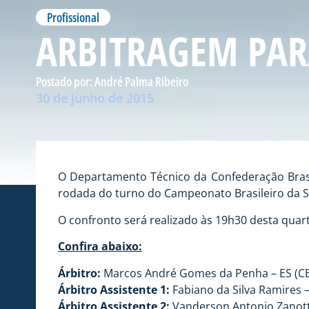
Profissional
ARBITRAGEM PAR
Postado por:
André Palma Ribeiro
30 de junho de 2015
O Departamento Técnico da Confederação Brasilei
rodada do turno do Campeonato Brasileiro da Sé
O confronto será realizado às 19h30 desta quarta-
Confira abaixo:
Árbitro:
Marcos André Gomes da Penha – ES (CB
Árbitro Assistente 1:
Fabiano da Silva Ramires –
Árbitro Assistente 2:
Vanderson Antonio Zanotti