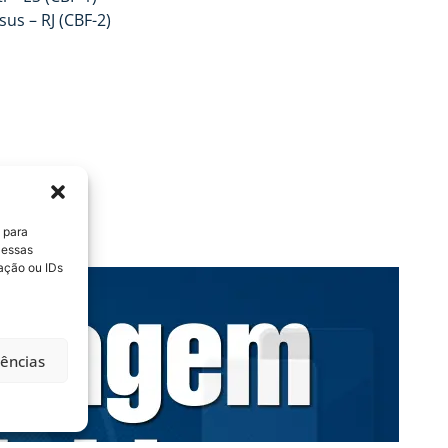
us – RJ (CBF-2)
 para
 essas
ação ou IDs
rências