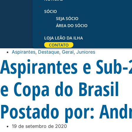
SÓCIO
SEJA SÓCIO
ÁREA DO SÓCIO
LOJA LEÃO DA ILHA
CONTATO
Aspirantes
,
Destaque
,
Geral
,
Juniores
Aspirantes e Sub-
e Copa do Brasil
Postado por:
Andr
19 de setembro de 2020