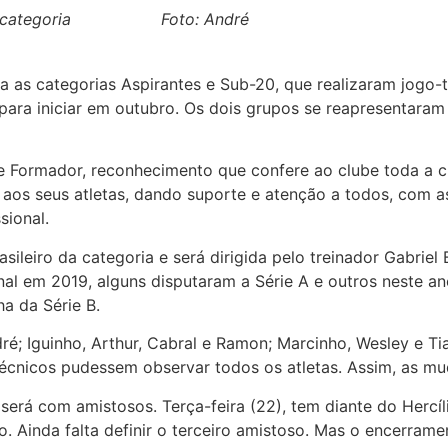
eiro da categoria Foto: André
a as categorias Aspirantes e Sub-20, que realizaram jogo
ra iniciar em outubro. Os dois grupos se reapresentaram 
 Formador, reconhecimento que confere ao clube toda a cr
aos seus atletas, dando suporte e atenção a todos, com a
sional.
sileiro da categoria e será dirigida pelo treinador Gabriel
nal em 2019, alguns disputaram a Série A e outros neste a
a da Série B.
é; Iguinho, Arthur, Cabral e Ramon; Marcinho, Wesley e Ti
 técnicos pudessem observar todos os atletas. Assim, as 
será com amistosos. Terça-feira (22), tem diante do Hercíl
o. Ainda falta definir o terceiro amistoso. Mas o encerra