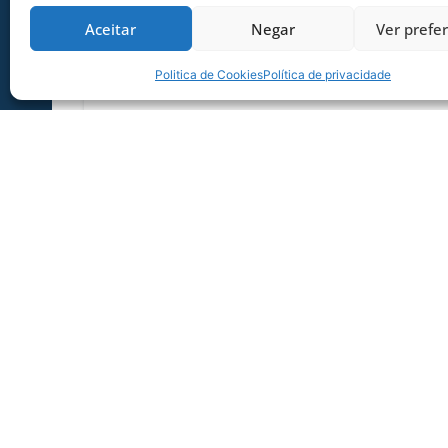
SERVIÇO DE JOGO: AVAÍ X CRB-AL, PEL
Aceitar
Negar
Ver prefe
SÉRIE B
Dias dos Pais vem aí, e na terça-feira (11/08
Politica de Cookies
Política de privacidade
Ressacada pela Série B! Precisa
06/08/2026
Sócio Torcedor