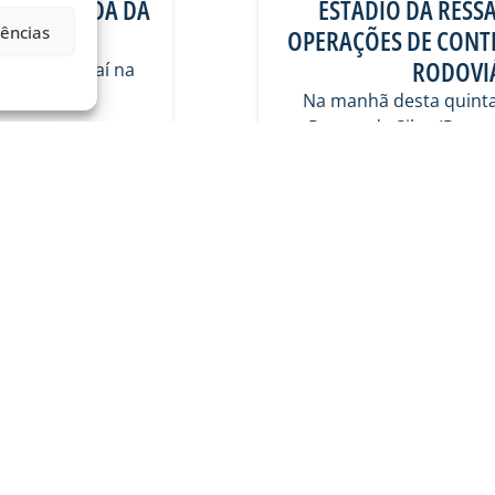
A 21ª RODADA DA
ESTÁDIO DA RESSA
rências
OPERAÇÕES DE CONTR
RODOVIÁ
) é dia de Avaí na
mos do
Na manhã desta quinta-
Ramos da Silva (Ressac
06/08/2026
Geral
VER MAIS PUBLICAÇÕES