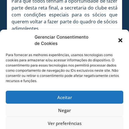
Para que todos tenham a oportunidade de fazer
parte desta reta final, a secretaria do clube está
com condições especiais para os sócios que
querem voltar a fazer parte do quadro de sócios
adimplentes.
Gerenciar Consentimento
Todos devem procurar a secretaria do clube até
de Cookies
às 18 horas de quinta-feira (10). As condições
são facilitadas, podendo parcelar o débito em
Para fornecer as melhores experiências, usamos tecnologias como
até seis vezes no cartão.
cookies para armazenar e/ou acessar informações do dispositivo. O
consentimento para essas tecnologias nos permitirá processar dados
NÃO FIQUE DE FORA DA RETA FINAL
como comportamento de navegação ou IDs exclusivos neste site. Não
consentir ou retirar o consentimento pode afetar negativamente certos
Procure hoje mesmo a secretaria do clube. Não
recursos e funções.
deixe para o último dia. Evite filas e transtornos
no dia do jogo.
Aceitar
IMPORTANTE
Tendo em vista a importância da partida Avaí x
Negar
Náutico-PE, a secretaria do clube estará focada,
Ver preferências
nos dias 11 (sexta-feira) e 12 (sábado), em