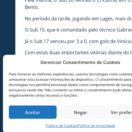
Pela manhã, o Sub 20 venceu o Criciúma, em Cri
Bento.
No período da tarde, jogando em Lages, mais duas
O Sub 15, que é comandado pelo técnico Gabriel 
Já o Sub 17 venceu por 3 a 0, com gols de Viníciu
Com estas duas importantes vitórias diante do In
Gerenciar Consentimento de Cookies
No Sub 15 o adversário será a Chapecoense e no
Para fornecer as melhores experiências, usamos tecnologias como cookies
armazenar e/ou acessar informações do dispositivo. O consentimento para
FOTO: Diogo Fernandes / AVAÍ F.C.
tecnologias nos permitirá processar dados como comportamento de naveg
exclusivos neste site. Não consentir ou retirar o consentimento pode afetar
negativamente certos recursos e funções.
FOTO: Eduardo Gaspar / AVAÍ F.C.
Aceitar
Negar
Ver prefe
Politica de Cookies
Política de privacidade