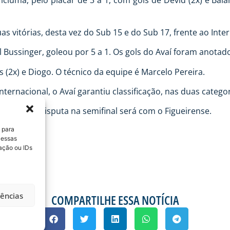
ciúma, pelo placar de 3 a 1, com gols de Devid (2x) e Bai
 vitórias, desta vez do Sub 15 e do Sub 17, frente ao Inter
Bussinger, goleou por 5 a 1. Os gols do Avaí foram anotado
s (2x) e Diogo. O técnico da equipe é Marcelo Pereira.
ternacional, o Avaí garantiu classificação, nas duas categor
 Sub 17 a disputa na semifinal será com o Figueirense.
 para
 essas
ação ou IDs
rências
COMPARTILHE ESSA NOTÍCIA