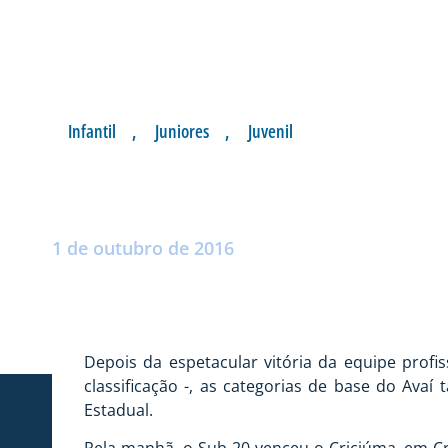
Infantil
,
Juniores
,
Juvenil
AVAÍ 100% COM V
Postado por:
André Palma Ribeiro
1 de outubro de 2016
Depois da espetacular vitória da equipe profis
classificação -, as categorias de base do Av
Estadual.