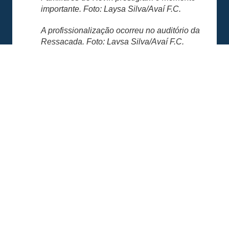
importante. Foto: Laysa Silva/Avaí F.C.
A profissionalização ocorreu no auditório da
Ressacada. Foto: Laysa Silva/Avaí F.C.
COMPARTILHE ESSA NOTÍCIA
MAIS NOTÍCIAS
SERVIÇO DE JOGO: AVAÍ X CRB-AL, PELA