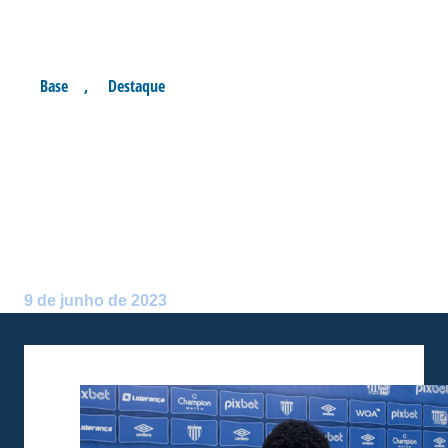
Base
,
Destaque
AVAÍ ACERTA
PROFISSIONALIZAÇÃO COM
O ATACANTE KEVIN DO SUB-
17
Postado por:
avai.abstrato.ventures
9 de junho de 2023