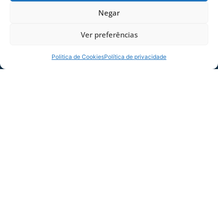
paulista de Ribeirão Preto e 29 equipes
Negar
uruguaias e também a Mardan de San Juan, da
Argentina.
Ver preferências
PROGRAMAÇÃO
Politica de Cookies
Política de privacidade
28 fev – Montevidéu-Minas
01 mar – Minas-San José
02 mar – San José-Colônia – A tarde Contra
Relogio Individual
03 mar – Juan Lacaze-Flores
04 mar – Flores-Durazno-Paso de Los Toros-
Durazno
05 mar – Sarandi Grandi-Montevidéu
A equipe será representada pelos seguintes
ciclistas: Fernando Augusto Finkler, Edson Luiz
de Rezende, Atilio Pino Fetter, Alan Firmiano.
Comissão Técnica: Diones Chinelatto, Francisco
Severiano (Chicão), Odair Kalkmann.