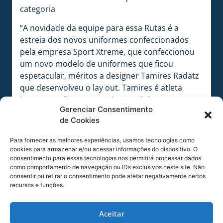
categoria
“A novidade da equipe para essa Rutas é a
estreia dos novos uniformes confeccionados
pela empresa Sport Xtreme, que confeccionou
um novo modelo de uniformes que ficou
espetacular, méritos a designer Tamires Radatz
que desenvolveu o lay out. Tamires é atleta
integrante da nossa equipe Feminina”.
Gerenciar Consentimento
A equipe já conquistou resultados importantes
de Cookies
na competição. Em 2015 foram 3º colocados na
Para fornecer as melhores experiências, usamos tecnologias como
classificação por equipes, 4º na classificação
cookies para armazenar e/ou acessar informações do dispositivo. O
geral em 2015 com Matias Médici. Venceram
consentimento para essas tecnologias nos permitirá processar dados
etapas com Cristian Clavero, além de pódios
como comportamento de navegação ou IDs exclusivos neste site. Não
consentir ou retirar o consentimento pode afetar negativamente certos
com Ramiro Cabrera, que foi campeão da Sub-
recursos e funções.
23 em 2007. Em 2015, Fernando Finkler foi o vice-
campeão na Sub-23.
Aceitar
Além do Avaí, o Brasil terá também a equipe