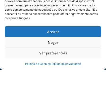
cookies para armazenar e/ou acessar informações do dispositivo. O
consentimento para essas tecnologias nos permitirá processar dados
como comportamento de navegação ou IDs exclusivos neste site. Não
consentir ou retirar o consentimento pode afetar negativamente certos
Clique para aceitar os cookies
recursos e funções.
marketing e ativar este conteúdo
Aceitar
Negar
20h45 – APAB Blumenau x ADIEE Avaí
Ver preferências
Politica de Cookies
Política de privacidade
Clique para aceitar os cookies
marketing e ativar este conteúdo