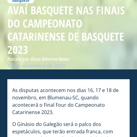
Basquete
AVAÍ BASQUETE NAS FINAIS
DO CAMPEONATO
CATARINENSE DE BASQUETE
2023
Postado por:
Alceu Atherino Neves
16 de novembro de 2023
As disputas acontecem nos dias 16, 17 e 18 de
novembro, em Blumenau-SC, quando
acontecerá o Final Four do Campeonato
Catarinense 2023.
O Ginásio do Galegão será o palco dos
espetáculos, que terão entrada franca, com