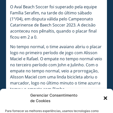
O Avaí Beach Soccer foi superado pela equipe
Família Serafim, na tarde do último sábado
(1º/04), em disputa válida pelo Campeonato
Catarinense de Baech Soccer 2023. A decisão
aconteceu nos pênaltis, quando o placar final
ficou em 2 a 0.
No tempo normal, o time avaiano abriu o placar
logo no primeiro período de jogo com Alisson
Maciel e Rafael. O empate no tempo normal veio
no terceiro período com John e Julinho. Com o
empate no tempo normal, veio a prorrogação,
Alisson Maciel com uma linda bicicleta abriu o
marcador, logo no último minuto o time azurra
tomou o empate com Bimba.
Gerenciar Consentimento
Nas penalidades, o goleiro da equipe adversária
de Cookies
garantiu a classificação à próxima fase da
competição depois de defender três pênaltis.
Para fornecer as melhores experiências, usamos tecnologias como