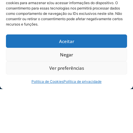
cookies para armazenar e/ou acessar informações do dispositivo. O
“Agora é pensar que temos muita coisa para ser
consentimento para essas tecnologias nos permitirá processar dados
trabalhada daqui pra frente. Temos um
como comportamento de navegação ou IDs exclusivos neste site. Não
calendário a ser cumprido e vamos trabalhar
consentir ou retirar o consentimento pode afetar negativamente certos
recursos e funções.
sempre”, afirmou Thiago de Souza, técnico da
equipe avaiana.
Aceitar
COMPARTILHE ESSA NOTÍCIA
Negar
MAIS NOTÍCIAS
Ver preferências
Politica de Cookies
Política de privacidade