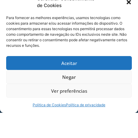
conhecimento por parte de todos nesse
de Cookies
processo eleitoral. Quem ganha é o Avaí”,
destacou Marquinhos, presidente da comissão
Para fornecer as melhores experiências, usamos tecnologias como
cookies para armazenar e/ou acessar informações do dispositivo. O
eleitoral.
consentimento para essas tecnologias nos permitirá processar dados
como comportamento de navegação ou IDs exclusivos neste site. Não
Alessandro Abreu destacou outro fato
consentir ou retirar o consentimento pode afetar negativamente certos
importante nesta eleição. “Pela primeira vez,
recursos e funções.
todas as chapas conquistaram o índice para ter
representantes no concelho deliberativo. É um
Aceitar
fato inédito. Desta forma, a Chapa 01 terá 57
vagas no conselho, a chapa 02 136 e a chapa 03
Negar
77.
Ver preferências
Vitorioso na disputa, Júlio Heerdt concedeu
entrevista coletiva ainda no auditório da
Politica de Cookies
Política de privacidade
Ressacada, local onde aconteceu a votação,
apuração e anuncio final.
“Estou muito feliz e emocionado. Nossa
proposta foi escolhida como a melhor e a partir