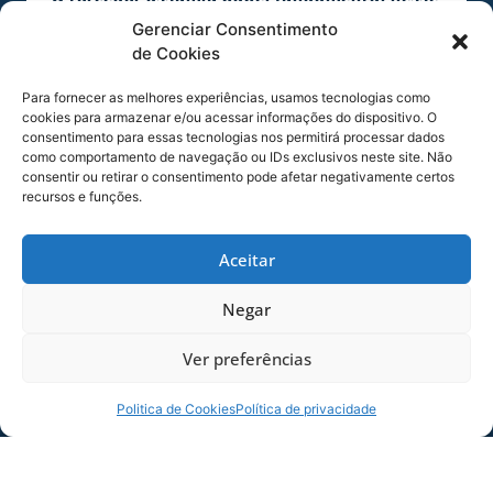
momento de recuperação do clube no
Gerenciar Consentimento
campeonato e precisamos estar perto dele.
de Cookies
Queremos chamá-lo para o estádio e também
Para fornecer as melhores experiências, usamos tecnologias como
agradecer pelo apoio até agora”,
diz o
cookies para armazenar e/ou acessar informações do dispositivo. O
presidente Júlio Heerdt.
consentimento para essas tecnologias nos permitirá processar dados
como comportamento de navegação ou IDs exclusivos neste site. Não
Para o jogo de sábado, o Avaí manteve
consentir ou retirar o consentimento pode afetar negativamente certos
promoções especiais para atrair o torcedor
recursos e funções.
avaiano. Sócios podem levar até dois
convidados previamente cadastrados. Além
Aceitar
disso, os ingressos para todos os setores (com
exceção da área VIP) custam R$ 20,00.
Negar
Avaí x Guarani-SP entram em campo às 17 horas
Ver preferências
deste sábado (29), em disputa válida pela 20ª
rodada do Campeonato Brasileiro da Série B
Politica de Cookies
Política de privacidade
2023.
Confira
AQUI
o serviço de jogo completo.