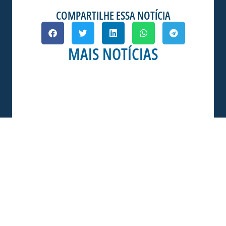
COMPARTILHE ESSA NOTÍCIA
MAIS NOTÍCIAS
SERVIÇO DE JOGO: AVAÍ X CRB-AL, PELA
21ª RODADA DA SÉRIE B
Dias dos Pais vem aí, e na terça-feira (11/08)
é dia de Avaí na Ressacada pela Série B!
Precisamos do