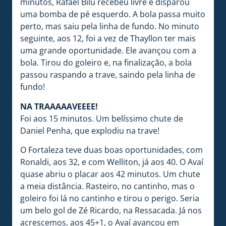
minutos, Rafael Bilu recebeu livre e disparou
uma bomba de pé esquerdo. A bola passa muito
perto, mas saiu pela linha de fundo. No minuto
seguinte, aos 12, foi a vez de Thayllon ter mais
uma grande oportunidade. Ele avançou com a
bola. Tirou do goleiro e, na finalização, a bola
passou raspando a trave, saindo pela linha de
fundo!
NA TRAAAAAVEEEE!
Foi aos 15 minutos. Um belíssimo chute de
Daniel Penha, que explodiu na trave!
O Fortaleza teve duas boas oportunidades, com
Ronaldi, aos 32, e com Welliton, já aos 40. O Avaí
quase abriu o placar aos 42 minutos. Um chute
a meia distância. Rasteiro, no cantinho, mas o
goleiro foi lá no cantinho e tirou o perigo. Seria
um belo gol de Zé Ricardo, na Ressacada. Já nos
acrescemos, aos 45+1, o Avaí avançou em