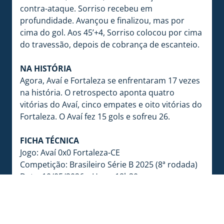
contra-ataque. Sorriso recebeu em
profundidade. Avançou e finalizou, mas por
cima do gol. Aos 45’+4, Sorriso colocou por cima
do travessão, depois de cobrança de escanteio.
NA HISTÓRIA
Agora, Avaí e Fortaleza se enfrentaram 17 vezes
na história. O retrospecto aponta quatro
vitórias do Avaí, cinco empates e oito vitórias do
Fortaleza. O Avaí fez 15 gols e sofreu 26.
FICHA TÉCNICA
Jogo: Avaí 0x0 Fortaleza-CE
Competição: Brasileiro Série B 2025 (8ª rodada)
Data: 10/05/2026 – Hora: 18h30
Estádio: Dr. Aderbal Ramos da Silva (Ressacada)
– Local: Florianópolis-SC
ARBITRAGEM DA PARTIDA