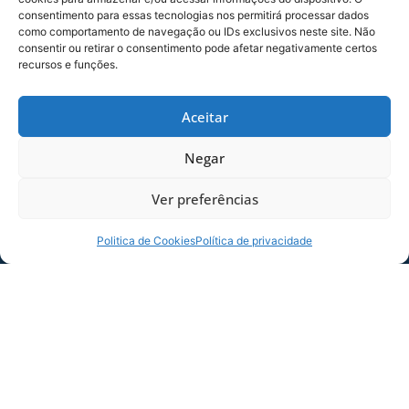
ser adquiridos de forma prática e rápida. Os
consentimento para essas tecnologias nos permitirá processar dados
como comportamento de navegação ou IDs exclusivos neste site. Não
torcedores podem comprar antecipadamente
consentir ou retirar o consentimento pode afetar negativamente certos
pelo App Avaí ID e retirar nos bares da
recursos e funções.
Ressacada, ou comprar diretamente nos bares
de cada setor, sujeito à disponibilidade de
Aceitar
estoque.
Negar
Com este lançamento, o Avaí e a Meu Copo Eco
convidam a torcida a fazer parte desta causa,
Ver preferências
transformando a experiência no estádio em um
exemplo de sustentabilidade e cuidado com o
Politica de Cookies
Política de privacidade
planeta.