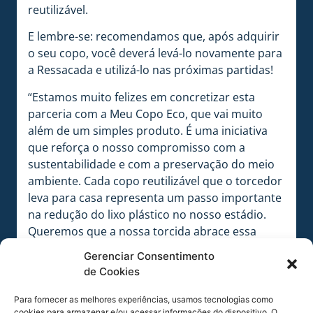
reutilizável.
E lembre-se: recomendamos que, após adquirir
o seu copo, você deverá levá-lo novamente para
a Ressacada e utilizá-lo nas próximas partidas!
“Estamos muito felizes em concretizar esta
parceria com a Meu Copo Eco, que vai muito
além de um simples produto. É uma iniciativa
que reforça o nosso compromisso com a
sustentabilidade e com a preservação do meio
ambiente. Cada copo reutilizável que o torcedor
leva para casa representa um passo importante
na redução do lixo plástico no nosso estádio.
Queremos que a nossa torcida abrace essa
causa, unindo a paixão pelo Leão à
Gerenciar Consentimento
responsabilidade ambiental”, afirma Júlio César,
de Cookies
presidente do Avaí.
Para fornecer as melhores experiências, usamos tecnologias como
Os copos, que custam R$ 8,00 a unidade, podem
cookies para armazenar e/ou acessar informações do dispositivo. O