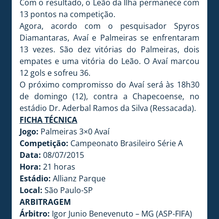
Com o resultado, o Leão da Ilha permanece com
13 pontos na competição.
Agora, acordo com o pesquisador Spyros
Diamantaras, Avaí e Palmeiras se enfrentaram
13 vezes. São dez vitórias do Palmeiras, dois
empates e uma vitória do Leão. O Avaí marcou
12 gols e sofreu 36.
O próximo compromisso do Avaí será às 18h30
de domingo (12), contra a Chapecoense, no
estádio Dr. Aderbal Ramos da Silva (Ressacada).
FICHA TÉCNICA
Jogo:
Palmeiras 3×0 Avaí
Competição:
Campeonato Brasileiro Série A
Data:
08/07/2015
Hora:
21 horas
Estádio:
Allianz Parque
Local:
São Paulo-SP
ARBITRAGEM
Árbitro:
Igor Junio Benevenuto – MG (ASP-FIFA)