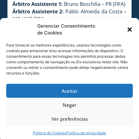
Árbitro Assistente 1:
Bruno Boschilia – PR (FIFA)
Árbitro Assistente 2:
Pablo Almeida da Costa –
MG (ASP-FIFA)
Quarto Árbitro:
Rodrigo Guarizo Ferreira do
Gerenciar Consentimento
de Cookies
Amaral – SP (CBF-2)
Delegado:
Ana Paula da Silva Oliveira – SP (000)
Para fornecer as melhores experiências, usamos tecnologias como
ELENCO DO PALMEIRAS
cookies para armazenar e/ou acessar informações do dispositivo. O
Fernando Prass; Lucas, Victor Ramos, Vitor
consentimento para essas tecnologias nos permitirá processar dados
como comportamento de navegação ou IDs exclusivos neste site. Não
Hugo (Leandro Almeida) e Egídio; Gabriel,
consentir ou retirar o consentimento pode afetar negativamente certos
Arouca e Zé Roberto (Kelvin); Rafael Marques,
recursos e funções.
Leandro Pereira (Cristaldo) e Dudu.
TÉCNICO:
Marcelo Oliveira
Aceitar
ELENCO DO AVAÍ
Vagner; Nino Paraíba, Jéci, Emerson e Romário;
Negar
Renan, Tinga e Claudinei (Renan Oliveira);
Rômulo (Roberto), Anderson Lopes e William
Ver preferências
(Tauã)
TÉCNICO:
Gilson Kleina;
Politica de Cookies
Política de privacidade
GOLS