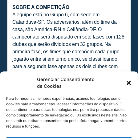
SOBRE A COMPETIÇÃO
A equipe está no Grupo 6, com sede em
Catanduva-SP. Os adversários, além do time da
casa, são América-RN e Ceilândia-DF. O
campeonato será disputado em sete fases com 128
clubes que serão divididos em 32 grupos. Na
primeira fase, os times que compõem cada grupo
jogarão entre si em turno único, se classificando
para a segunda fase apenas os dois clubes com
maior número de pontos. Da terceira fase em diante
Gerenciar Consentimento
começa o mata-mata, a equipe que vencer os
de Cookies
confrontos até a sexta fase se classifica para a final
do campeonato. Ao Clube vencedor será entregue
Para fornecer as melhores experiências, usamos tecnologias como
o troféu de campeão e, ao segundo colocado, o
cookies para armazenar e/ou acessar informações do dispositivo. O
consentimento para essas tecnologias nos permitirá processar dados
troféu de vice-campeão da 53ª Copa São Paulo de
como comportamento de navegação ou IDs exclusivos neste site. Não
Futebol Júnior.
consentir ou retirar o consentimento pode afetar negativamente certos
recursos e funções.
Acompanhe a transmissão dos jogos
gratuitamente pelo aplicativo para Android e IOS