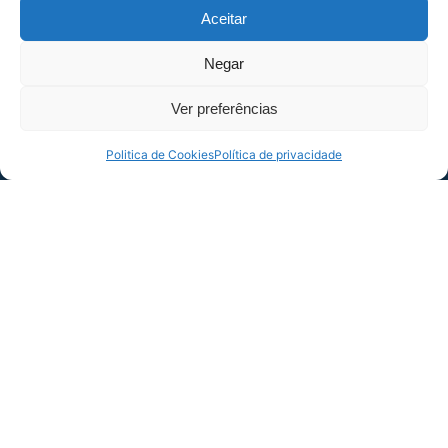
Aceitar
“Paulistão Play”, ou pelo site
paulistaoplay.com.br
.
Negar
O capitão da equipe, Modesto. Foto:
Divulgação/Copinha
Ver preferências
FICHA TÉCNICA
Politica de Cookies
Política de privacidade
Jogo: Avaí 1×3 Ceilândia
Competição: Copa São Paulo de Futebol Júnior (1ª
rodada da primeira fase)
Data: 03/01/2023 – Hora: 20h
Estádio: Sílvio Salles – Local: Catanduva-SP
ARBITRAGEM
Árbitro: Felipe de Souza Teixeira
Auxiliar 1: Helio Antonio Salvia de Sá
Auxiliar 2: Lucas Castilho Silveira
Quarto Árbitro: Igor Henrique Evas Rovero
ESCALAÇÃO DO AVAÍ