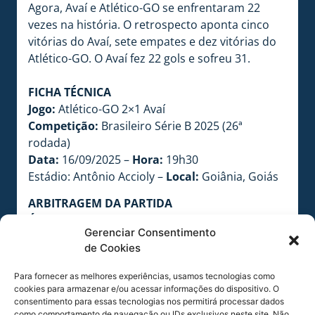
Agora, Avaí e Atlético-GO se enfrentaram 22
vezes na história. O retrospecto aponta cinco
vitórias do Avaí, sete empates e dez vitórias do
Atlético-GO. O Avaí fez 22 gols e sofreu 31.
FICHA TÉCNICA
Jogo:
Atlético-GO 2×1 Avaí
Competição:
Brasileiro Série B 2025 (26ª
rodada)
Data:
16/09/2025 –
Hora:
19h30
Estádio: Antônio Accioly –
Local:
Goiânia, Goiás
ARBITRAGEM DA PARTIDA
Árbitro:
Maguielson Lima Barbosa DF
Gerenciar Consentimento
Árbitro assistente 1:
José Reinaldo Nascimento
de Cookies
Júnior DF
Árbitro assistente 2:
Gislan Antônio Garcia da
Para fornecer as melhores experiências, usamos tecnologias como
Silva MT
cookies para armazenar e/ou acessar informações do dispositivo. O
consentimento para essas tecnologias nos permitirá processar dados
Quarto árbitro:
Gabriel dos Santos Queiroz GO
como comportamento de navegação ou IDs exclusivos neste site. Não