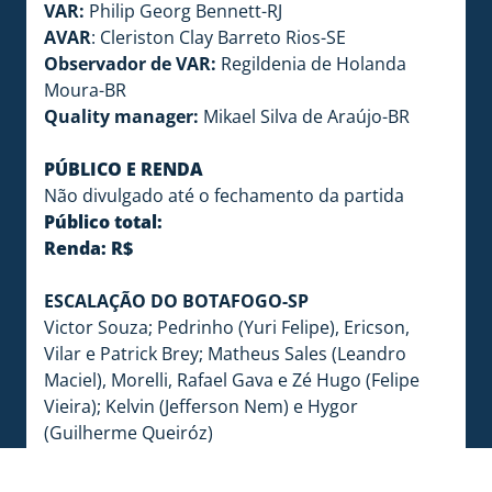
VAR:
Philip Georg Bennett-RJ
AVAR
: Cleriston Clay Barreto Rios-SE
Observador de VAR:
Regildenia de Holanda
Moura-BR
Quality manager:
Mikael Silva de Araújo-BR
PÚBLICO E RENDA
Não divulgado até o fechamento da partida
Público total:
Renda: R$
ESCALAÇÃO DO BOTAFOGO-SP
Victor Souza; Pedrinho (Yuri Felipe), Ericson,
Vilar e Patrick Brey; Matheus Sales (Leandro
Maciel), Morelli, Rafael Gava e Zé Hugo (Felipe
Vieira); Kelvin (Jefferson Nem) e Hygor
(Guilherme Queiróz)
TÉCNICO:
Cláudio Tencati