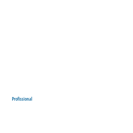
Profissional
AVAÍ É SUPERADO PELO
JOINVILLE
Postado por:
André Palma Ribeiro