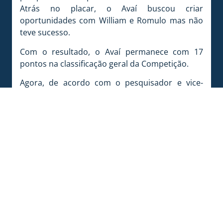
Atrás no placar, o Avaí buscou criar
oportunidades com William e Romulo mas não
teve sucesso.
Com o resultado, o Avaí permanece com 17
pontos na classificação geral da Competição.
Agora, de acordo com o pesquisador e vice-
presidente do Conselho Deliberativo do Clube,
Spyros Diamantaras, Avaí e Joinville se
enfrentaram 194 vezes na história. O
retrospecto aponta 59 vitórias do Leão da Ilha,
51 empates e 84 vitórias da equipe do Norte
Catarinense. O Avaí fez 204 gols e o JEC 262 gols.
Na próxima rodada, o Avaí enfrenta o Brusque,
às 16 horas de domingo (03/04), no estádio
Augusto Bauer, em Brusque. O confronto é
válido pela 6ª rodada do returno da competição.