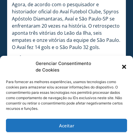
Agora, de acordo com o pesquisador e
historiador oficial do Avaí Futebol Clube, Spyros
Apóstolo Diamantaras, Avaí e São Paulo-SP se
enfrentaram 20 vezes na história. O retrospecto
aponta três vitórias do Leão da Ilha, seis
empates e onze vitórias da equipe de São Paulo.
O Avaí fez 14 gols e o São Paulo 32 gols.
PRÓXIMO JOGO
Gerenciar Consentimento
Será diante do Atlético-GO, em disputa válida
de Cookies
pela 29ª rodada do Campeonato Brasileiro Assaí
Série A 2022. A bola vai rolar às 19 horas, no
Para fornecer as melhores experiências, usamos tecnologias como
Estádio Dr. Aderbal Ramos da Silva (Ressacada),
cookies para armazenar e/ou acessar informações do dispositivo. O
consentimento para essas tecnologias nos permitirá processar dados
em Florianópolis, Santa Catarina.
como comportamento de navegação ou IDs exclusivos neste site. Não
consentir ou retirar o consentimento pode afetar negativamente certos
FICHA TÉCNICA
recursos e funções.
Jogo:
São Paulo-SP 4×0 Avaí
Competição:
Brasileiro Assaí Série A 2022 (28ª
Aceitar
rodada)