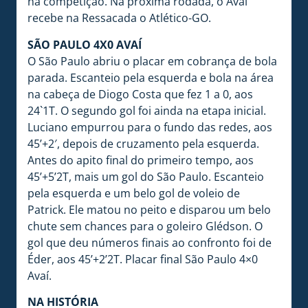
na competição. Na próxima rodada, o Avaí
recebe na Ressacada o Atlético-GO.
SÃO PAULO 4X0 AVAÍ
O São Paulo abriu o placar em cobrança de bola
parada. Escanteio pela esquerda e bola na área
na cabeça de Diogo Costa que fez 1 a 0, aos
24`1T. O segundo gol foi ainda na etapa inicial.
Luciano empurrou para o fundo das redes, aos
45’+2′, depois de cruzamento pela esquerda.
Antes do apito final do primeiro tempo, aos
45’+5’2T, mais um gol do São Paulo. Escanteio
pela esquerda e um belo gol de voleio de
Patrick. Ele matou no peito e disparou um belo
chute sem chances para o goleiro Glédson. O
gol que deu números finais ao confronto foi de
Éder, aos 45’+2’2T. Placar final São Paulo 4×0
Avaí.
NA HISTÓRIA