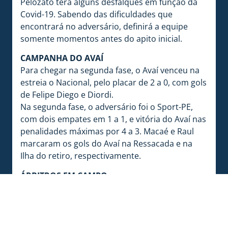
Pelozato terá alguns desfalques em função da
Covid-19. Sabendo das dificuldades que
encontrará no adversário, definirá a equipe
somente momentos antes do apito inicial.
CAMPANHA DO AVAÍ
Para chegar na segunda fase, o Avaí venceu na
estreia o Nacional, pelo placar de 2 a 0, com gols
de Felipe Diego e Diordi.
Na segunda fase, o adversário foi o Sport-PE,
com dois empates em 1 a 1, e vitória do Avaí nas
penalidades máximas por 4 a 3. Macaé e Raul
marcaram os gols do Avaí na Ressacada e na
Ilha do retiro, respectivamente.
ÁRBITROS EM CAMPO
JOGO:
Avaí x Vasco da Gama-RJ
DATA:
11/11/2020
– HORA:
15 horas
ÁRBITROS EM CAMPO