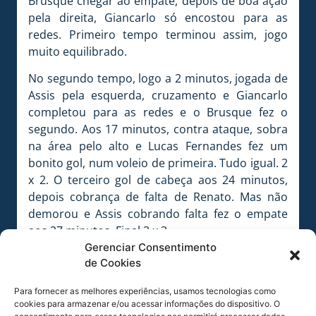
Brusque chegar ao empate, depois de boa ação
pela direita, Giancarlo só encostou para as
redes. Primeiro tempo terminou assim, jogo
muito equilibrado.
No segundo tempo, logo a 2 minutos, jogada de
Assis pela esquerda, cruzamento e Giancarlo
completou para as redes e o Brusque fez o
segundo. Aos 17 minutos, contra ataque, sobra
na área pelo alto e Lucas Fernandes fez um
bonito gol, num voleio de primeira. Tudo igual. 2
x 2. O terceiro gol de cabeça aos 24 minutos,
depois cobrança de falta de Renato. Mas não
demorou e Assis cobrando falta fez o empate
aos 27 minutos. Final 3 x 3.
Gerenciar Consentimento
Ficha técnica
de Cookies
Avaí 3 x 3 Brusque
Local: Estádio Renato Silveira (Palhoça).
Para fornecer as melhores experiências, usamos tecnologias como
cookies para armazenar e/ou acessar informações do dispositivo. O
Árbitro: Célio Amorim.