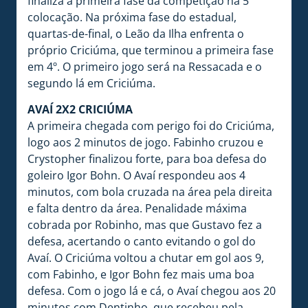
finaliza a primeira fase da competição na 5ª
colocação. Na próxima fase do estadual,
quartas-de-final, o Leão da Ilha enfrenta o
próprio Criciúma, que terminou a primeira fase
em 4º. O primeiro jogo será na Ressacada e o
segundo lá em Criciúma.
AVAÍ 2X2 CRICIÚMA
A primeira chegada com perigo foi do Criciúma,
logo aos 2 minutos de jogo. Fabinho cruzou e
Crystopher finalizou forte, para boa defesa do
goleiro Igor Bohn. O Avaí respondeu aos 4
minutos, com bola cruzada na área pela direita
e falta dentro da área. Penalidade máxima
cobrada por Robinho, mas que Gustavo fez a
defesa, acertando o canto evitando o gol do
Avaí. O Criciúma voltou a chutar em gol aos 9,
com Fabinho, e Igor Bohn fez mais uma boa
defesa. Com o jogo lá e cá, o Avaí chegou aos 20
minutos com Dentinho, que recebeu pela