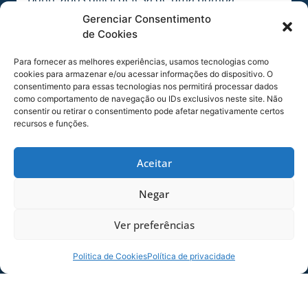
disparada de fora da área. A partida foi até os
Gerenciar Consentimento
45`+8`. Placar final Avaí 2×2 Criciúma.
de Cookies
NA HISTÓRIA
Para fornecer as melhores experiências, usamos tecnologias como
Agora, de acordo com o pesquisador e
cookies para armazenar e/ou acessar informações do dispositivo. O
consentimento para essas tecnologias nos permitirá processar dados
historiador oficial do Avaí Futebol Clube, Spyros
como comportamento de navegação ou IDs exclusivos neste site. Não
Apóstolo Diamantaras, Avaí e Criciúma se
consentir ou retirar o consentimento pode afetar negativamente certos
enfrentaram 197 vezes na história. O
recursos e funções.
retrospecto aponta 63 vitórias do Leão da Ilha,
50 empates e 84 vitórias da equipe do Sul
Aceitar
Catarinense. O Avaí fez 226 gols e o Criciúma 268
gols.
Negar
PRÓXIMO JOGO
Ver preferências
Será pelas quartas-de-final do Campeonato
Catarinense Fort Atacadista 2023. O adversário
Politica de Cookies
Política de privacidade
será o Criciúma, em jogos de ida e volta. A
primeira partida será na Ressacada,
provavelmente no sábado (18). A Federação