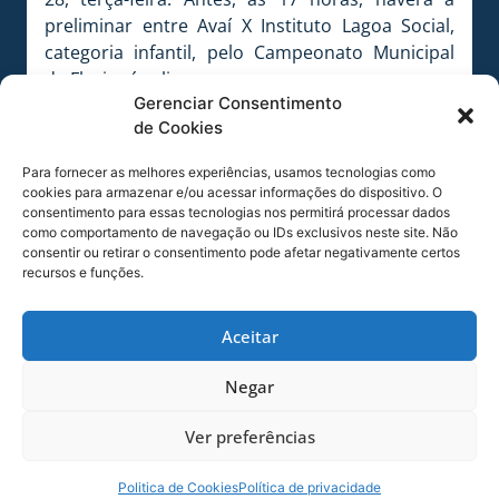
preliminar entre Avaí X Instituto Lagoa Social,
categoria infantil, pelo Campeonato Municipal
de Florianópolis.
Gerenciar Consentimento
FICHA TÉCNICA
de Cookies
Jogo:
Oeste-SP 1 x 1 Avaí
Competição:
Campeonato Brasileiro Série B
Para fornecer as melhores experiências, usamos tecnologias como
cookies para armazenar e/ou acessar informações do dispositivo. O
2013
consentimento para essas tecnologias nos permitirá processar dados
Data:
24/05/2013
como comportamento de navegação ou IDs exclusivos neste site. Não
Hora:
19h30min
consentir ou retirar o consentimento pode afetar negativamente certos
recursos e funções.
Estádio:
Municipal dos Amaros
Local:
Itápolis-SP
Aceitar
ARBITRAGEM
Árbitro:
Fabio Filipus-PR
Negar
Arbitro Assistente 1:
Pedro Martinelli Christino-
PR
Ver preferências
Arbitro Assistente 2:
Marcos Rogerio da Silva-
PR
Politica de Cookies
Política de privacidade